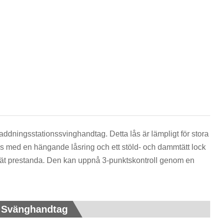
हिन्दी
addningsstationssvinghandtag. Detta lås är lämpligt för stora
s med en hängande låsring och ett stöld- och dammtätt lock
mtät prestanda. Den kan uppnå 3-punktskontroll genom en
n Svänghandtag