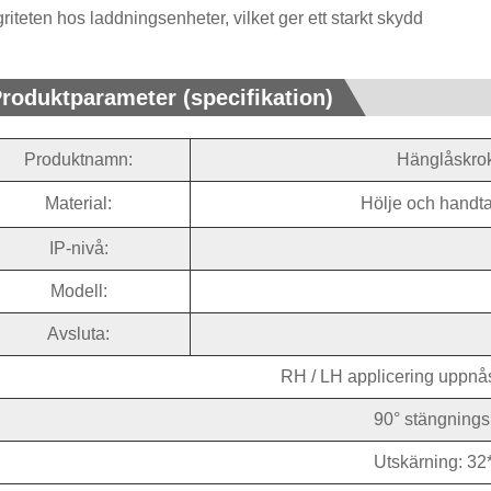
griteten hos laddningsenheter, vilket ger ett starkt skydd
roduktparameter (specifikation)
Produktnamn:
Hänglåskro
Material:
Hölje och handt
IP-nivå:
Modell:
Avsluta:
RH / LH applicering uppnå
90° stängningsr
Utskärning: 3