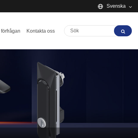
Svenska
English
 förfrågan
Kontakta oss
Español
Português
русский
Français
日本語
Deutsch
tiếng Việt
Italiano