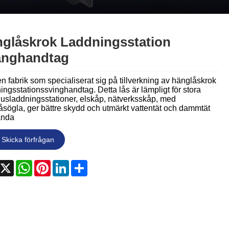
Nederlands
ภาษาไทย
glåskrok Laddningsstation
Polski
änghandtag
한국어
en fabrik som specialiserat sig på tillverkning av hänglåskrok
ngsstationssvinghandtag. Detta lås är lämpligt för stora
Svenska
usladdningsstationer, elskåp, nätverksskåp, med
sögla, ger bättre skydd och utmärkt vattentät och dammtät
anda
magyar
Skicka förfrågan
Malay
বাংলা ভাষার
acebook
X
WhatsApp
Pinterest
LinkedIn
Share
Dansk
Suomi