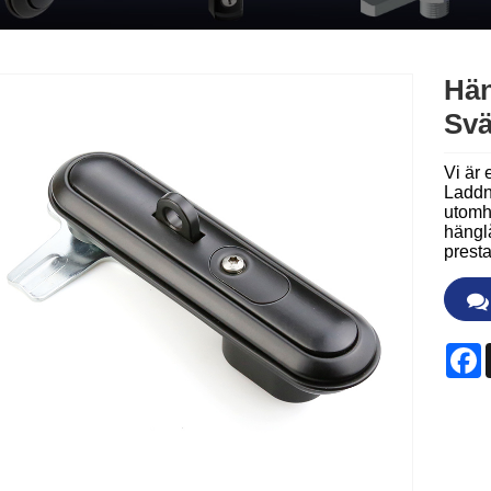
Hän
Sv
Vi är 
Laddni
utomh
hänglå
prest
F