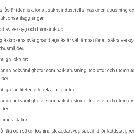
a lås är idealiskt för att säkra industriella maskiner, utrustning 
uktionsanläggningar.
d av verktyg och infrastruktur:
låskrokens svänghandtagslås är väl lämpat för att säkra verktygs
husmiljöer.
ntliga lokaler:
änna bekvämligheter som parkutrustning, toaletter och utomhus
uder.
ntliga faciliteter och bekvämligheter:
änna bekvämligheter som parkutrustning, toaletter och utomhus
uder.
nings station:
ålitlig och säker lösning skräddarsydd specifikt för laddstationer