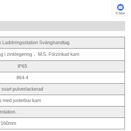
E-Mail
k Laddningsstation Svänghandtag
ag i zinklegering， M.S. Förzinkad kam
IP65
864-4
svart pulverlackerad
s med justerbar kam
otation.
2*160mm