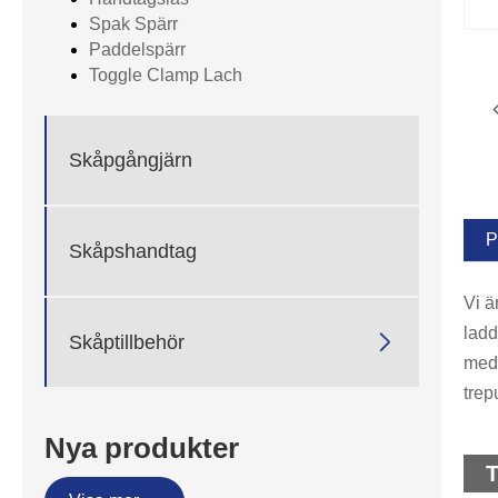
Spak Spärr
Paddelspärr
Toggle Clamp Lach
Skåpgångjärn
P
Skåpshandtag
Vi ä
ladd

Skåptillbehör
med 
trep
Nya produkter
T