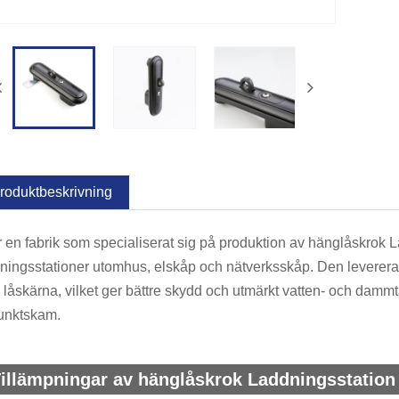
roduktbeskrivning
r en fabrik som specialiserat sig på produktion av hänglåskrok L
ningsstationer utomhus, elskåp och nätverksskåp. Den leverera
låskärna, vilket ger bättre skydd och utmärkt vatten- och dam
unktskam.
illämpningar av hänglåskrok Laddningsstatio