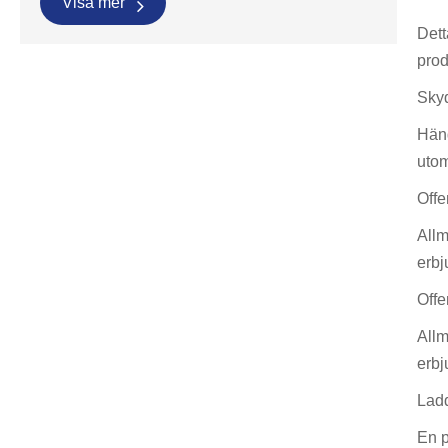
Visa mer
Dett
prod
Skyd
Häng
utom
Offe
Allm
erbj
Offe
Allm
erbj
Ladd
En p