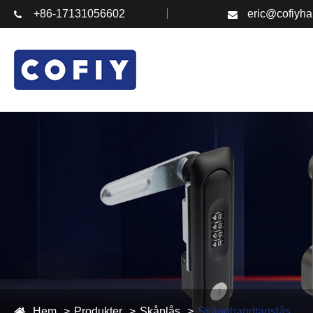
+86-17131056602
eric@cofiyh
Hem
Produkter
Skåplås
Svänghandtagslås