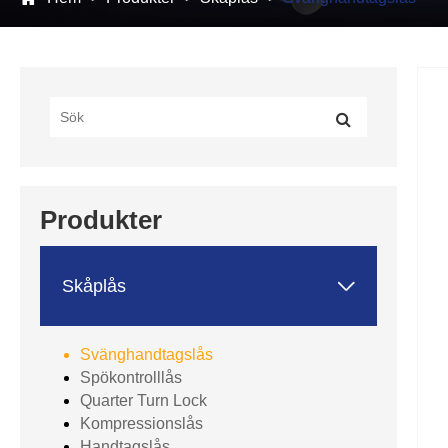
Produkter

Skåplås
Svänghandtagslås
Spökontrolllås
Quarter Turn Lock
Kompressionslås
Handtagslås