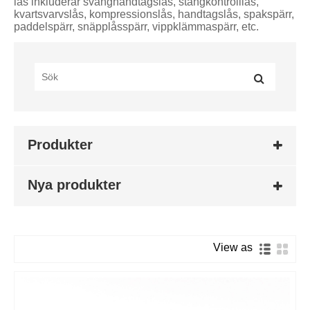
lås inkluderar svänghandtagslås, stångkontrolllås,
kvartsvarvslås, kompressionslås, handtagslås, spakspärr,
paddelspärr, snäpplåsspärr, vippklämmaspärr, etc.
Produkter
Nya produkter
View as