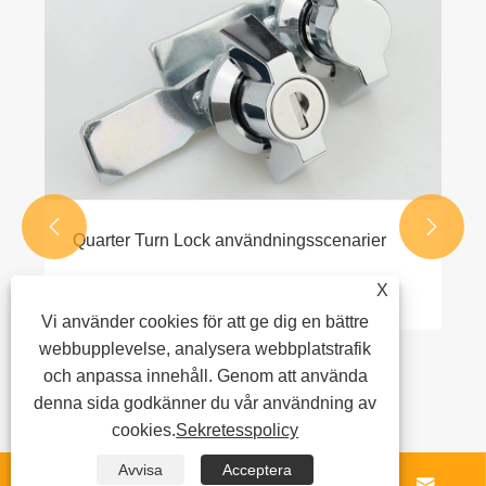
gå
jä
Vi
gå


Quarter Turn Lock användningsscenarier
Visa mer >>
X
Vi använder cookies för att ge dig en bättre
webbupplevelse, analysera webbplatstrafik
och anpassa innehåll. Genom att använda
denna sida godkänner du vår användning av
cookies.
Sekretesspolicy
Avvisa
Acceptera



