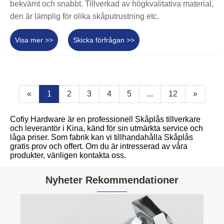
bekvämt och snabbt. Tillverkad av högkvalitativa material,
den är lämplig för olika skåputrustning etc.
Visa mer >>
Skicka förfrågan >>
«
1
2
3
4
5
...
12
»
Cofiy Hardware är en professionell Skåplås tillverkare
och leverantör i Kina, känd för sin utmärkta service och
låga priser. Som fabrik kan vi tillhandahålla Skåplås
gratis prov och offert. Om du är intresserad av våra
produkter, vänligen kontakta oss.
Nyheter Rekommendationer
Hu