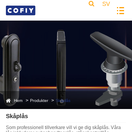
SV
Hem
Produkter
Skåplås
Skåplås
Som professionell tillverkare vill vi ge dig skåplås. Våra