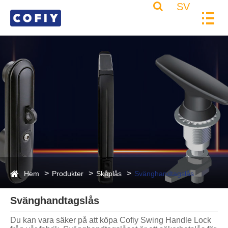
SV
Hem
Produkter
Skåplås
Svänghandtagslås
Svänghandtagslås
Du kan vara säker på att köpa Cofiy Swing Handle Lock