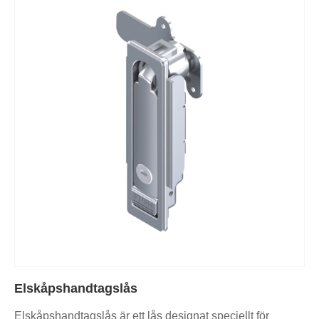
Elskåpshandtagslås
Elskåpshandtagslås är ett lås designat speciellt för