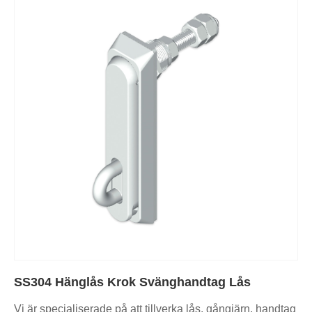
SS304 Hänglås Krok Svänghandtag Lås
Vi är specialiserade på att tillverka lås, gångjärn, handtag