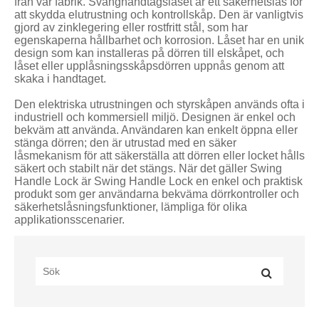
från vår fabrik. Svänghandtagslåset är ett säkerhetslås för
att skydda elutrustning och kontrollskåp. Den är vanligtvis
gjord av zinklegering eller rostfritt stål, som har
egenskaperna hållbarhet och korrosion. Låset har en unik
design som kan installeras på dörren till elskåpet, och
låset eller upplåsningsskåpsdörren uppnås genom att
skaka i handtaget.
Den elektriska utrustningen och styrskåpen används ofta i
industriell och kommersiell miljö. Designen är enkel och
bekväm att använda. Användaren kan enkelt öppna eller
stänga dörren; den är utrustad med en säker
låsmekanism för att säkerställa att dörren eller locket hålls
säkert och stabilt när det stängs. När det gäller Swing
Handle Lock är Swing Handle Lock en enkel och praktisk
produkt som ger användarna bekväma dörrkontroller och
säkerhetslåsningsfunktioner, lämpliga för olika
applikationsscenarier.