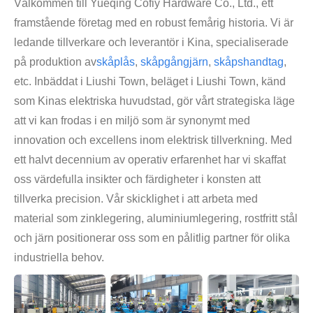
Välkommen till Yueqing Cofiy Hardware Co., Ltd., ett
framstående företag med en robust femårig historia. Vi är
ledande tillverkare och leverantör i Kina, specialiserade
på produktion av
skåplås
,
skåpgångjärn
,
skåpshandtag
,
etc. Inbäddat i Liushi Town, beläget i Liushi Town, känd
som Kinas elektriska huvudstad, gör vårt strategiska läge
att vi kan frodas i en miljö som är synonymt med
innovation och excellens inom elektrisk tillverkning. Med
ett halvt decennium av operativ erfarenhet har vi skaffat
oss värdefulla insikter och färdigheter i konsten att
tillverka precision. Vår skicklighet i att arbeta med
material som zinklegering, aluminiumlegering, rostfritt stål
och järn positionerar oss som en pålitlig partner för olika
industriella behov.