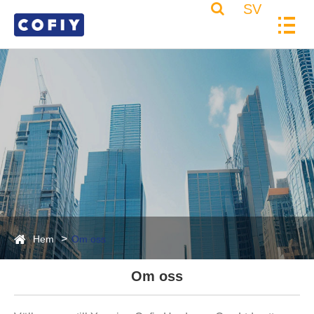
SV
Hem
Om oss
Om oss