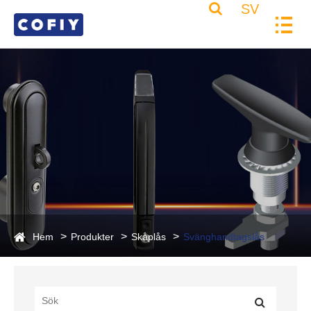
SV
Hem
Produkter
Skåplås
Svänghandtagslås