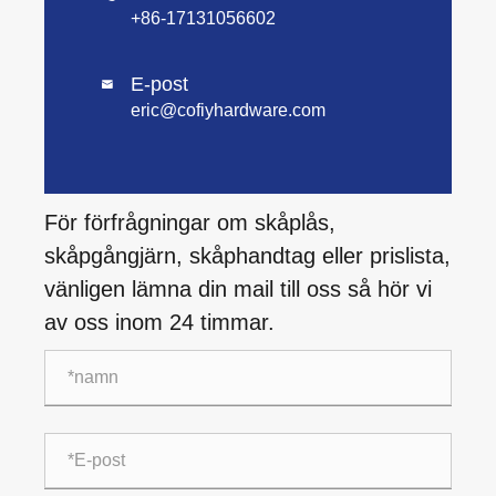
+86-17131056602
E-post

eric@cofiyhardware.com
För förfrågningar om skåplås,
skåpgångjärn, skåphandtag eller prislista,
vänligen lämna din mail till oss så hör vi
av oss inom 24 timmar.