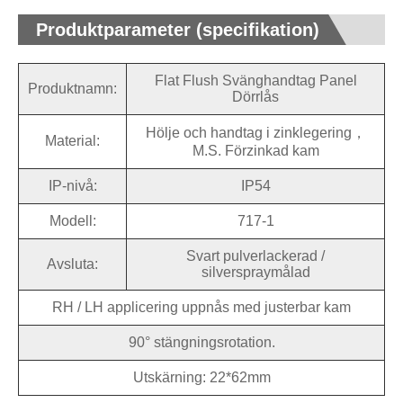
Produktparameter (specifikation)
Flat Flush Svänghandtag Panel
Produktnamn:
Dörrlås
Hölje och handtag i zinklegering，
Material:
M.S. Förzinkad kam
IP-nivå:
IP54
Modell:
717-1
Svart pulverlackerad /
Avsluta:
silverspraymålad
RH / LH applicering uppnås med justerbar kam
90° stängningsrotation.
Utskärning: 22*62mm