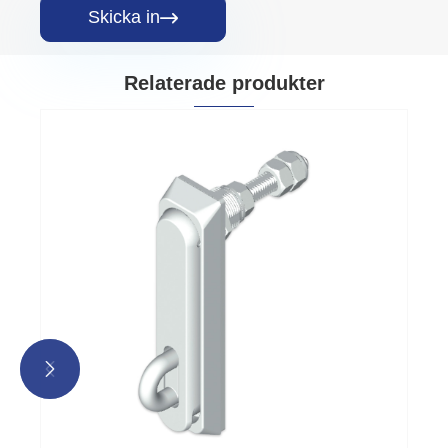
Skicka in

Relaterade produkter

