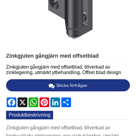
Zinkgjuten gångjärn med offsetblad
Zinkgjuten gångjärn med offsetblad, tillverkad av
zinklegering, utmärkt ytbehandling. Offset blad design
Skicka förfrågan
Facebook
X
WhatsApp
Pinterest
LinkedIn
Share
Produktbeskrivning
Zinkgjuten gångjärn med offsetblad, tillverkad av
högkvalitativ zinklegering, ger stark bärighet, utmärkt