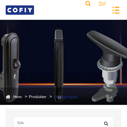
SV
Hem
Produkter
Skåpgångjärn