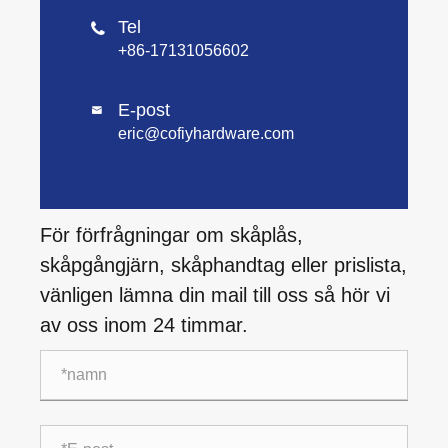
Tel

+86-17131056602
E-post

eric@cofiyhardware.com
För förfrågningar om skåplås,
skåpgångjärn, skåphandtag eller prislista,
vänligen lämna din mail till oss så hör vi
av oss inom 24 timmar.