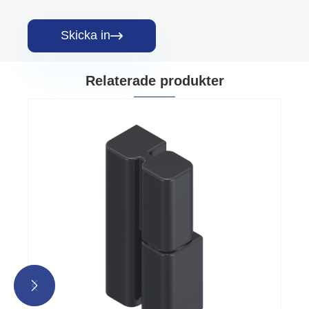
Skicka in

Relaterade produkter

