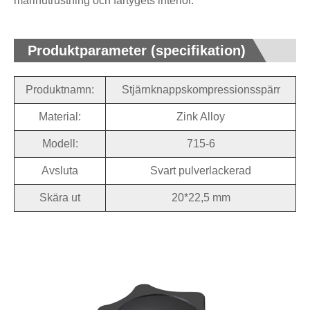
marinutrustning och fartygets interiör.
Produktparameter (specifikation)
Produktnamn:
Stjärnknappskompressionsspärr
Material:
Zink Alloy
Modell:
715-6
Avsluta
Svart pulverlackerad
Skära ut
20*22,5 mm