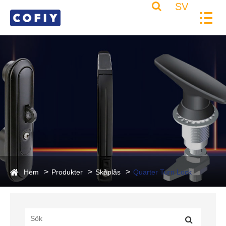
SV
Hem
Produkter
Skåplås
Quarter Turn Lock