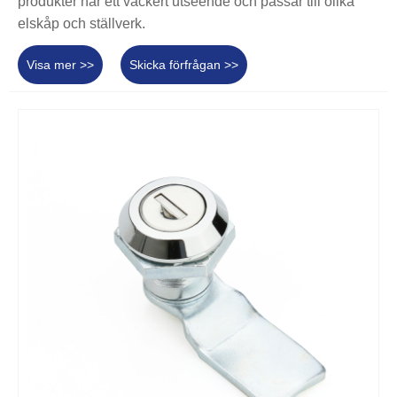
produkter har ett vackert utseende och passar till olika
elskåp och ställverk.
Visa mer >>
Skicka förfrågan >>