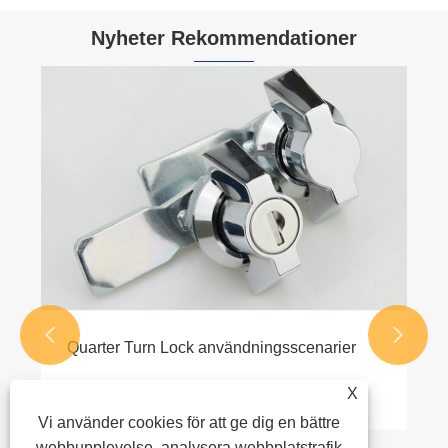
Nyheter Rekommendationer
Den korrekta installationsmetoden för
skåphandtag
Visa mer >>


er
X
Vi använder cookies för att ge dig en bättre
webbupplevelse, analysera webbplatstrafik