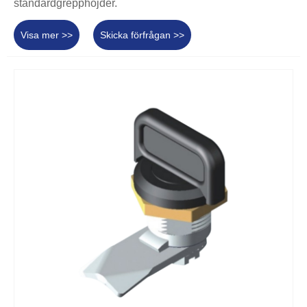
standardgrepphöjder.
Visa mer >>
Skicka förfrågan >>