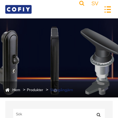
SV
Hem
Produkter
Skåpgångjärn