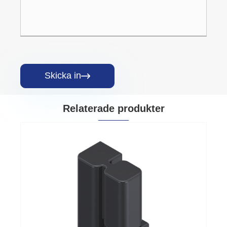
Skicka in

Relaterade produkter
M8 gängat stubbgångj
Visa mer >>