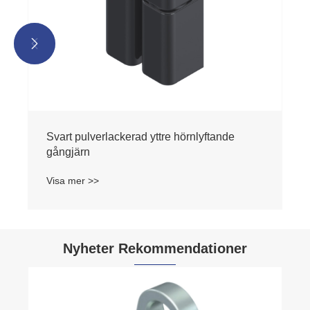


rad yttre hörnlyftande
Nyheter Rekommendationer
Hur förbättrar ett kvartsvarvslås säkerhet och