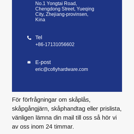
No.1 Yongtai Road,
Chengdong Street, Yueqing
City, Zhejiang-provinsen,
Kina
Tel

+86-17131056602
E-post

eric@cofiyhardware.com
För förfrågningar om skåplås,
skåpgångjärn, skåphandtag eller prislista,
vänligen lämna din mail till oss så hör vi
av oss inom 24 timmar.