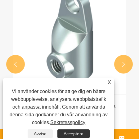
effektivitet?
Visa mer >>


X
Vi använder cookies för att ge dig en bättre
webbupplevelse, analysera webbplatstrafik
ilka
och anpassa innehåll. Genom att använda
denna sida godkänner du vår användning av
cookies.
Sekretesspolicy
Avvisa
Acceptera



